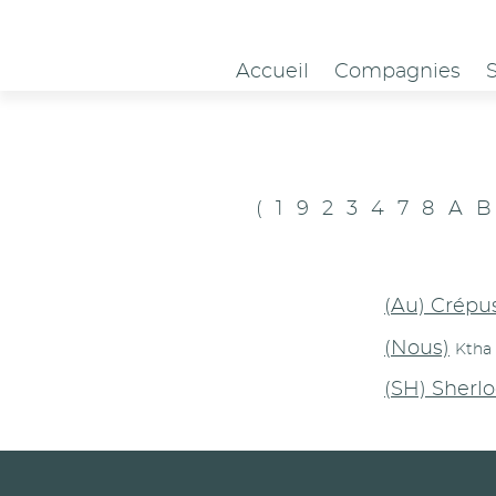
Panneau de gestion des cookies
Accueil
Compagnies
(
1
9
2
3
4
7
8
A
B
(Au) Crépu
(Nous)
Ktha 
(SH) Sherlo