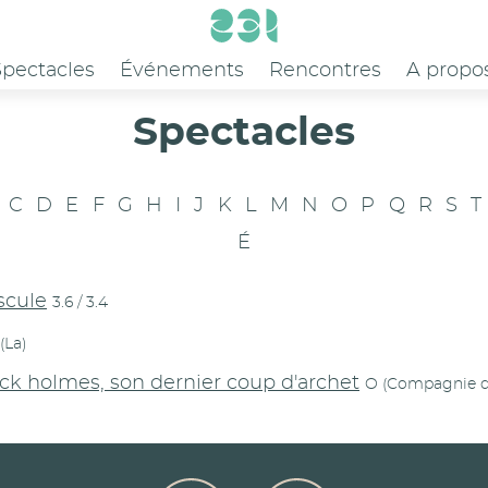
Spectacles
Événements
Rencontres
A propo
Spectacles
C
D
E
F
G
H
I
J
K
L
M
N
O
P
Q
R
S
T
É
scule
3.6 / 3.4
(La)
ck holmes, son dernier coup d'archet
O (Compagnie d