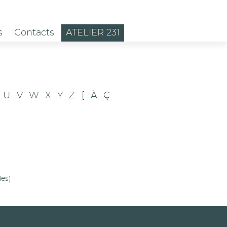
s
Contacts
ATELIER 231
U
V
W
X
Y
Z
[
À
Ç
es)