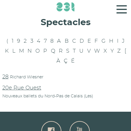
Panneau de gestion des cookies
Spectacles
(
1
9
2
3
4
7
8
A
B
C
D
E
F
G
H
I
J
K
L
M
N
O
P
Q
R
S
T
U
V
W
X
Y
Z
[
À
Ç
É
28
Richard Wiesner
20e Rue Ouest
Nouveaux ballets du Nord-Pas de Calais (Les)