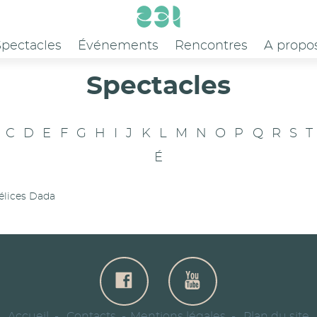
Spectacles
Événements
Rencontres
A propo
Spectacles
C
D
E
F
G
H
I
J
K
L
M
N
O
P
Q
R
S
T
É
élices Dada
Accueil
Contacts
Mentions légales
Plan du site