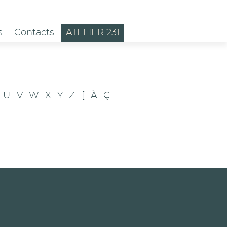
s
Contacts
ATELIER 231
U
V
W
X
Y
Z
[
À
Ç