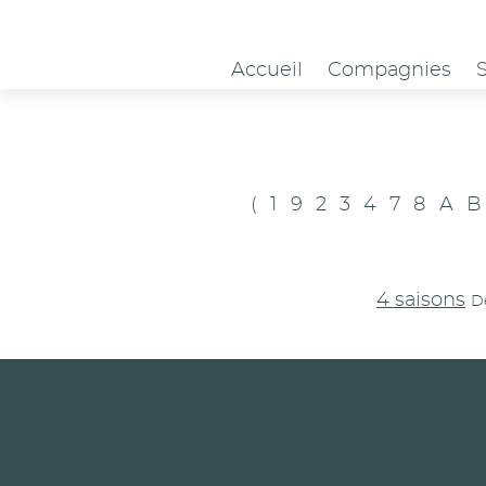
Panneau de gestion des cookies
Accueil
Compagnies
(
1
9
2
3
4
7
8
A
B
4 saisons
D