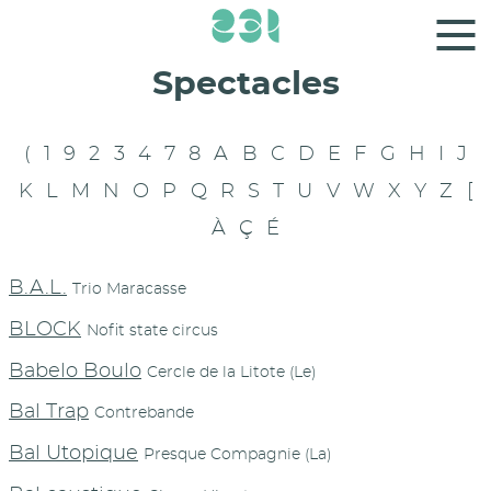
Panneau de gestion des cookies
Spectacles
(
1
9
2
3
4
7
8
A
B
C
D
E
F
G
H
I
J
K
L
M
N
O
P
Q
R
S
T
U
V
W
X
Y
Z
[
À
Ç
É
B.A.L.
Trio Maracasse
BLOCK
Nofit state circus
Babelo Boulo
Cercle de la Litote (Le)
Bal Trap
Contrebande
Bal Utopique
Presque Compagnie (La)