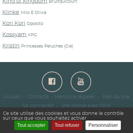
King of kingdom
Bruitquicourt
Klinke
Milo E Olivia
Kori Kori
Oposito
Kossyam
KPG
Kristin
Princesses Peluches (Cie)
Accueil
Contacts
Mentions légales
Plan du site
Se connecter
Site réalisé avec SPIP
Ce site utilise des cookies et vous donne le contrôle
sur ceux que vous souhaitez activer
Tout accepter
Tout refuser
Personnaliser