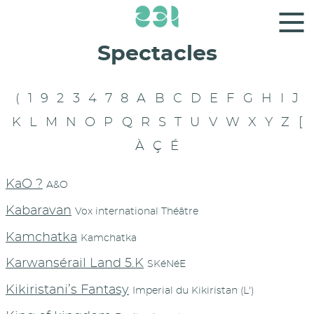
Panneau de gestion des cookies
Spectacles
(
1
9
2
3
4
7
8
A
B
C
D
E
F
G
H
I
J
K
L
M
N
O
P
Q
R
S
T
U
V
W
X
Y
Z
[
À
Ç
É
KaO ?
A&O
Kabaravan
Vox international Théâtre
Kamchatka
Kamchatka
Karwansérail Land 5.K
SKéNéE
Kikiristani’s Fantasy
Imperial du Kikiristan (L')