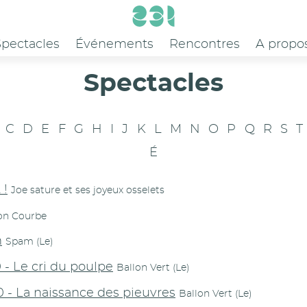
Spectacles
Événements
Rencontres
A propo
Spectacles
C
D
E
F
G
H
I
J
K
L
M
N
O
P
Q
R
S
T
É
 !
Joe sature et ses joyeux osselets
on Courbe
n
Spam (Le)
 - Le cri du poulpe
Ballon Vert (Le)
 - La naissance des pieuvres
Ballon Vert (Le)