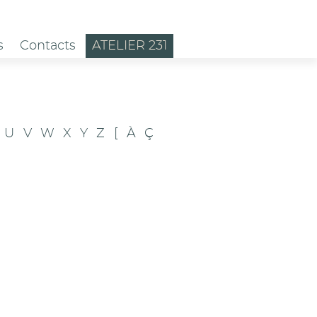
s
Contacts
ATELIER 231
U
V
W
X
Y
Z
[
À
Ç