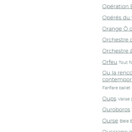
Opération 
Opérés du 
Orange Ô d
Orchestre 
Orchestre 
Orfeu
Tout f
Ou la renco
contempora
Fanfare balle
Oups
Valise 
Ouroboros
Ourse
Bélé 