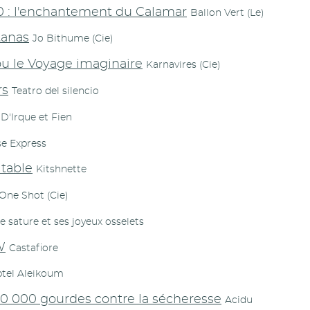
0 : l'enchantement du Calamar
Ballon Vert (Le)
tanas
Jo Bithume (Cie)
u le Voyage imaginaire
Karnavires (Cie)
rs
Teatro del silencio
D'Irque et Fien
se Express
 table
Kitshnette
One Shot (Cie)
e sature et ses joyeux osselets
W
Castafiore
tel Aleikoum
10 000 gourdes contre la sécheresse
Acidu