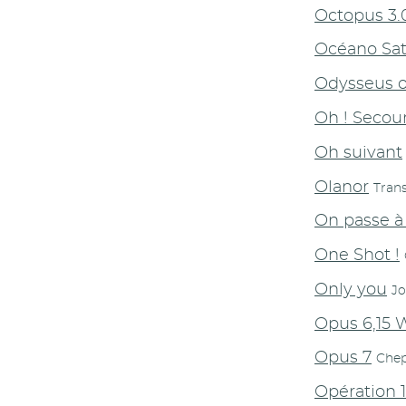
Octopus 3.
Océano Sa
Odysseus o
Oh ! Secou
Oh suivant
Olanor
Tran
On passe à
One Shot !
Only you
Jo
Opus 6,15 
Opus 7
Chep
Opération 