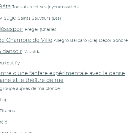
Béta
Joe sature et ses joyeux osselets
visage
Saints Sauveurs (Les)
ésespoir
Freger (Charles)
de Chambre de Ville
Allegro Barbaro (Cie)
Decor Sonore
à dansoir
Mazalda
ou tout fly
ntre d'une fanfare expérimentale avec la danse
ine et le théâtre de rue
t groupe auprès de ma blonde
(La)
Titanos
Bélé