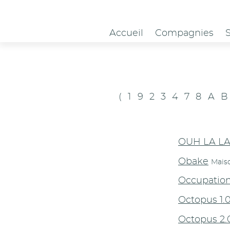
Panneau de gestion des cookies
Accueil
Compagnies
(
1
9
2
3
4
7
8
A
B
OUH LA LA
Obake
Mais
Occupatio
Octopus 1.0
Octopus 2.0