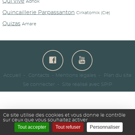
Qui vive
Adhok
Quincaillerie Parpassanton
Cirkatomik (Cie)
Quizas
Amare
Accueil
Contacts
Mentions légales
Plan du site
Se connecter
Site réalisé avec SPIP
Ce site utilise des cookies et vous donne le contrôle
sur ceux que vous souhaitez activer
Tout accepter
Tout refuser
Personnaliser