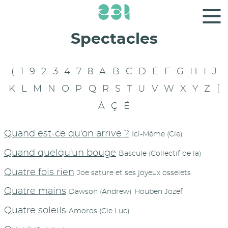
Panneau de gestion des cookies
Spectacles
(
1
9
2
3
4
7
8
A
B
C
D
E
F
G
H
I
J
K
L
M
N
O
P
Q
R
S
T
U
V
W
X
Y
Z
[
À
Ç
É
Quand est-ce qu'on arrive ?
Ici-Même (Cie)
Quand quelqu'un bouge
Bascule (Collectif de la)
Quatre fois rien
Joe sature et ses joyeux osselets
Quatre mains
Dawson (Andrew)
Houben Jozef
Quatre soleils
Amoros (Cie Luc)