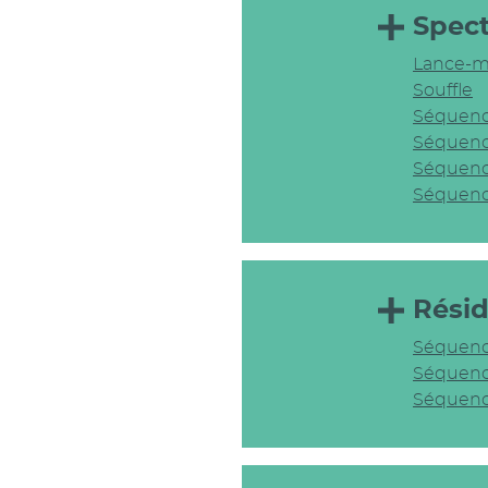
Spec
Lance-mo
Souffle
Séquenc
Séquenc
Séquenc
Séquen
Rési
Séquence
Séquence
Séquence