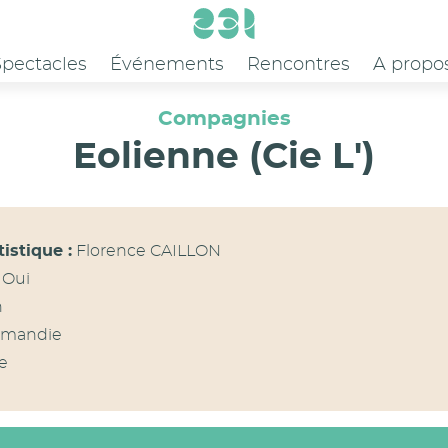
Spectacles
Événements
Rencontres
A propo
Compagnies
Eolienne (Cie L')
tistique :
Florence CAILLON
Oui
n
mandie
e