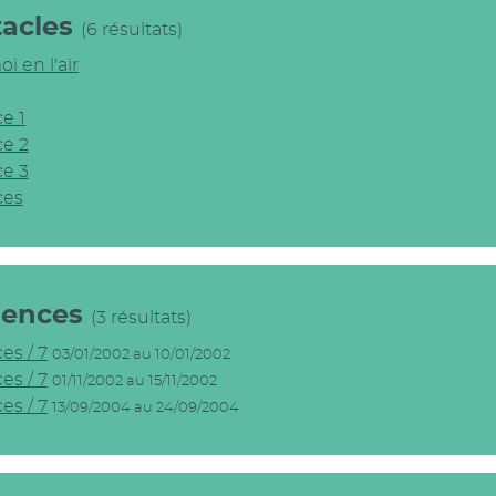
tacles
(6 résultats)
i en l'air
e 1
e 2
e 3
ces
dences
(3 résultats)
s / 7
03/01/2002 au 10/01/2002
s / 7
01/11/2002 au 15/11/2002
s / 7
13/09/2004 au 24/09/2004