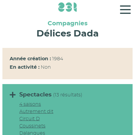
Panneau de gestion des cookies
Compagnies
Délices Dada
Année création :
1984
En activité :
Non
Spectacles
(13 résultats)
4 saisons
Autrement dit
Circuit D
Coussinets
Dalangues