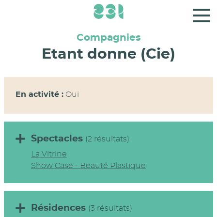
Panneau de gestion des cookies
Compagnies
Etant donne (Cie)
En activité :
Oui
Spectacles
(2 résultats)
La Vitrine
Show Case - Beauté Plastique
Résidences
(3 résultats)