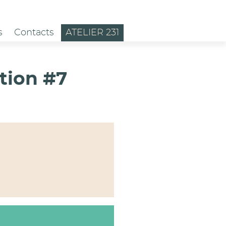
s
Contacts
ATELIER 231
tion #7