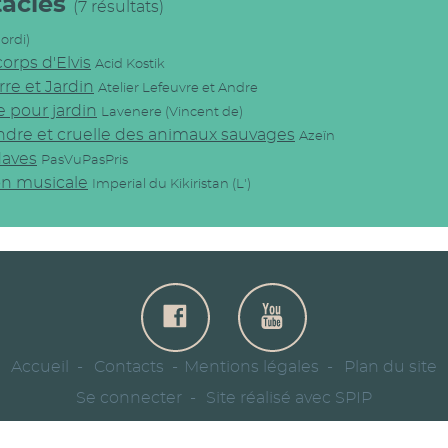
tacles
(7 résultats)
Jordi)
orps d'Elvis
Acid Kostik
rre et Jardin
Atelier Lefeuvre et Andre
e pour jardin
Lavenere (Vincent de)
endre et cruelle des animaux sauvages
Azeïn
daves
PasVuPasPris
on musicale
Imperial du Kikiristan (L')
Accueil
Contacts
Mentions légales
Plan du site
Se connecter
Site réalisé avec SPIP