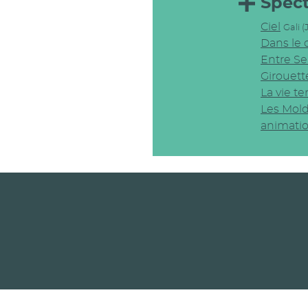
Spec
Ciel
Gali (
Dans le c
Entre Se
Girouett
La vie t
Les Mol
animati