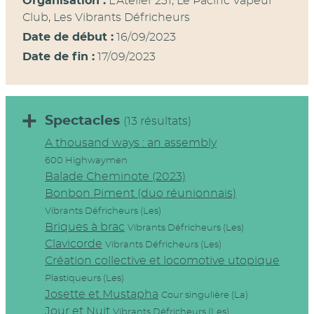
Organisation :
L'Atelier 231, Le Pacific Vapeur
Club, Les Vibrants Défricheurs
Date de début :
16/09/2023
Date de fin :
17/09/2023
Spectacles
(13 résultats)
A thousand ways : an assembly
600 Highwaymen
Balade Cheminote (2023)
Bonbon Piment (duo réunionnais)
Vibrants Défricheurs (Les)
Briques à brac
Vibrants Défricheurs (Les)
Clavicorde
Vibrants Défricheurs (Les)
Création collective et locomotive utopique
Plastiqueurs (Les)
Josette et Mustapha
Cour singulière (La)
Jour et Nuit
Vibrants Défricheurs (Les)