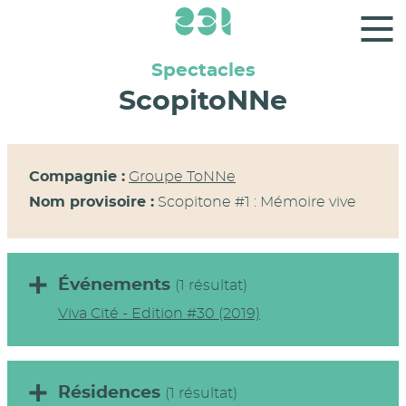
Panneau de gestion des cookies
Spectacles
ScopitoNNe
Compagnie :
Groupe ToNNe
Nom provisoire :
Scopitone #1 : Mémoire vive
Événements
(1 résultat)
Viva Cité - Edition #30 (2019)
Résidences
(1 résultat)