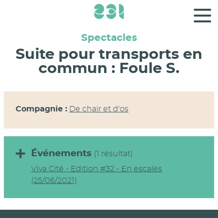
Panneau de gestion des cookies
Spectacles
Suite pour transports en
commun : Foule S.
Compagnie :
De chair et d'os
Événements
(1 résultat)
Viva Cité - Edition #32 - En escales
(25/06/2021)