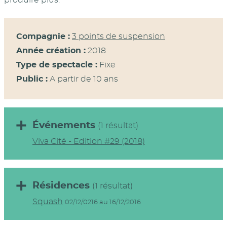
Compagnie :
3 points de suspension
Année création :
2018
Type de spectacle :
Fixe
Public :
A partir de 10 ans
Événements
(1 résultat)
Viva Cité - Edition #29 (2018)
Résidences
(1 résultat)
Squash
02/12/0216 au 16/12/2016