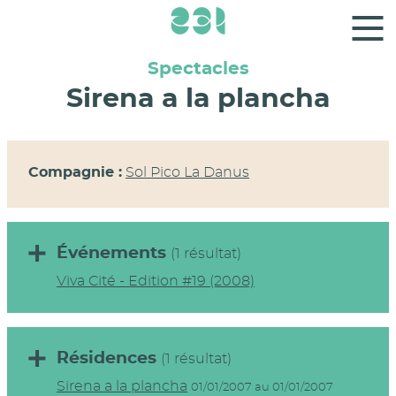
Panneau de gestion des cookies
Spectacles
Sirena a la plancha
Compagnie :
Sol Pico La Danus
Événements
(1 résultat)
Viva Cité - Edition #19 (2008)
Résidences
(1 résultat)
Sirena a la plancha
01/01/2007 au 01/01/2007