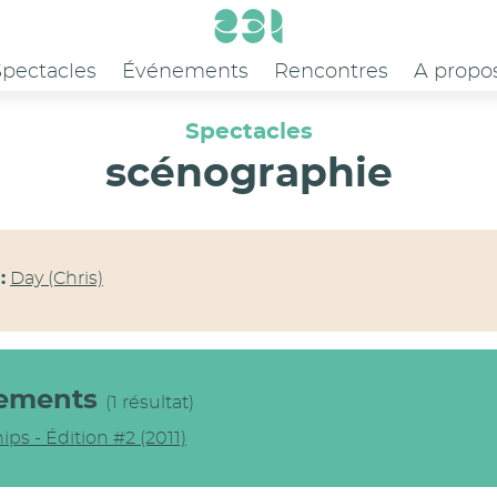
Spectacles
Événements
Rencontres
A propo
Spectacles
scénographie
:
Day (Chris)
ements
(1 résultat)
ips - Édition #2 (2011)