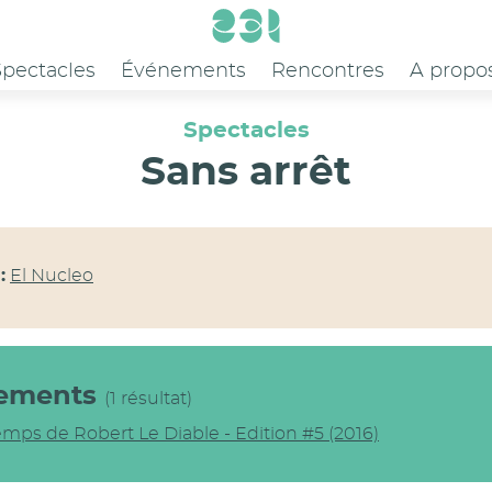
Spectacles
Événements
Rencontres
A propo
Spectacles
Sans arrêt
:
El Nucleo
ements
(1 résultat)
emps de Robert Le Diable - Edition #5 (2016)