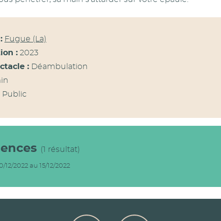
:
Fugue (La)
ion :
2023
ctacle :
Déambulation
in
 Public
dences
(1 résultat)
0/12/2022 au 15/12/2022