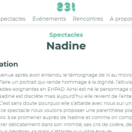
Spectacles
Événements
Rencontres
A propo
Spectacles
Nadine
ation
 venue après avoir entendu le témoignage de N au micro
aire un portrait qui rende hommage à la dignité, l’altrui
 aides-soignantes en EHPAD. Ainsi est né le personnage 
adine est discrète mais aujourd’hui elle revient de l’en
 C’est sans doute pourquoi elle s’attarde avec nous sur un
ec ce spectacle nous voulons proposer une parenthèse po
ublic à se promener auprès de Nadine et comme on com
er délicatement dans son intimité, ses cris de colère, de j
ous pénétrer, sa main s’attarder sur votre épaule.