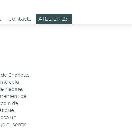
s
Contacts
ATELIER 231
 de Charlotte
sme et la
de Nadine.
terrement de
 coin de
étique.
pose un
oie ; sentir