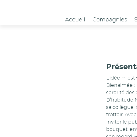
Panneau de gestion des cookies
Accueil
Compagnies
Présent
L’idée m’est
Bienaimée : F
sororité des
D’habitude N
sa collègue.
trottoir. Av
Inviter le p
bouquet, entr
son regard v