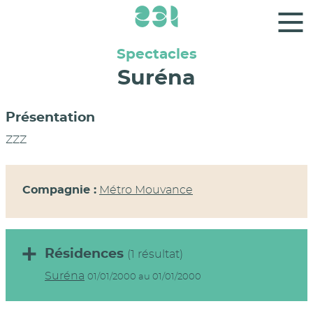
Panneau de gestion des cookies
Spectacles
Suréna
Présentation
ZZZ
Compagnie :
Métro Mouvance
Résidences
(1 résultat)
Suréna
01/01/2000 au 01/01/2000