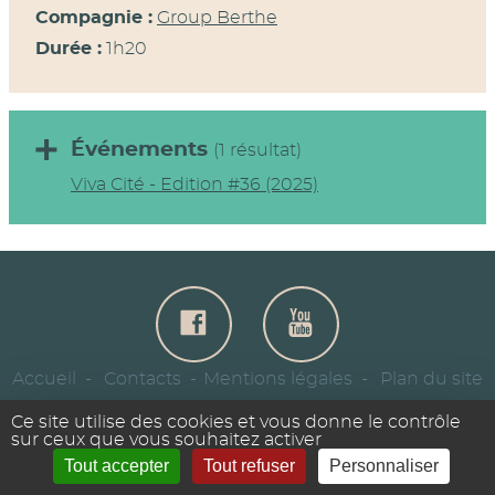
Compagnie :
Group Berthe
Durée :
1h20
Événements
(1 résultat)
Viva Cité - Edition #36 (2025)
Accueil
Contacts
Mentions légales
Plan du site
Se connecter
Site réalisé avec SPIP
Ce site utilise des cookies et vous donne le contrôle
sur ceux que vous souhaitez activer
Tout accepter
Tout refuser
Personnaliser