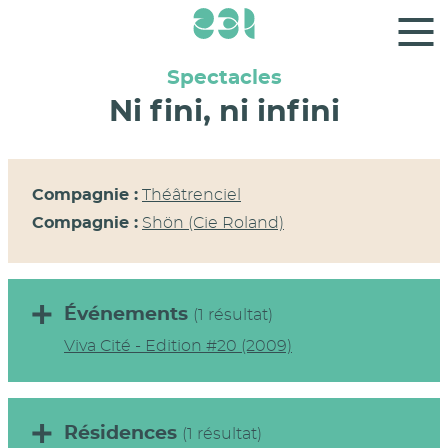
Panneau de gestion des cookies
Spectacles
Ni fini, ni infini
Compagnie :
Théâtrenciel
Compagnie :
Shön (Cie Roland)
Événements
(1 résultat)
Viva Cité - Edition #20 (2009)
Résidences
(1 résultat)