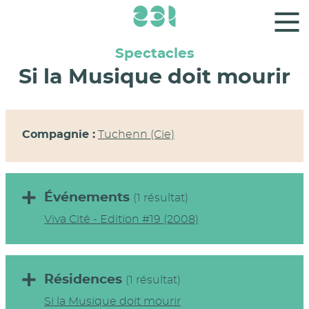
Panneau de gestion des cookies
Spectacles
Si la Musique doit mourir
Compagnie :
Tuchenn (Cie)
Événements
(1 résultat)
Viva Cité - Edition #19 (2008)
Résidences
(1 résultat)
Si la Musique doit mourir