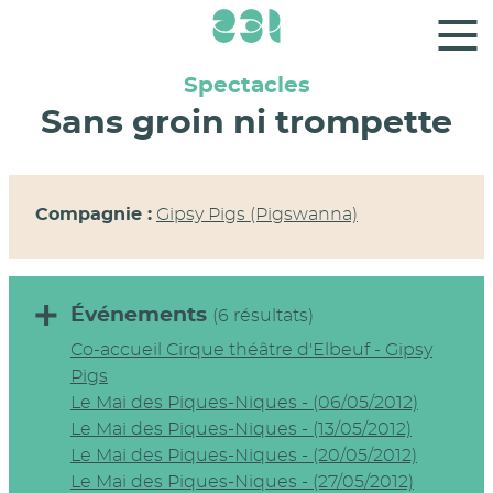
Panneau de gestion des cookies
Spectacles
Sans groin ni trompette
Compagnie :
Gipsy Pigs (Pigswanna)
Événements
(6 résultats)
Co-accueil Cirque théâtre d'Elbeuf - Gipsy
Pigs
Le Mai des Piques-Niques - (06/05/2012)
Le Mai des Piques-Niques - (13/05/2012)
Le Mai des Piques-Niques - (20/05/2012)
Le Mai des Piques-Niques - (27/05/2012)