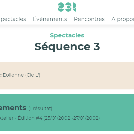
Spectacles
Événements
Rencontres
A propo
Spectacles
Séquence 3
:
Eolienne (Cie L')
ements
(1 résultat)
Atelier - Édition #4 (25/01/2002 -27/01/2002)