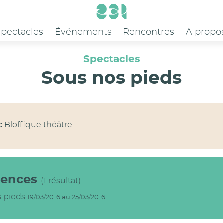
Spectacles
Événements
Rencontres
A propo
Spectacles
Sous nos pieds
:
Bloffique théâtre
dences
(1 résultat)
 pieds
19/03/2016 au 25/03/2016