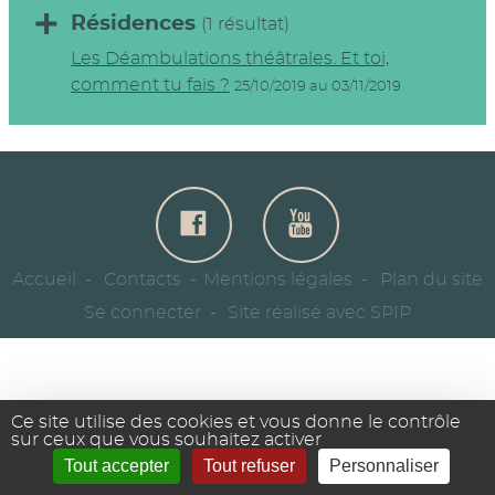
Résidences
(1 résultat)
Les Déambulations théâtrales. Et toi,
comment tu fais ?
25/10/2019 au 03/11/2019
Accueil
Contacts
Mentions légales
Plan du site
Se connecter
Site réalisé avec SPIP
Ce site utilise des cookies et vous donne le contrôle
sur ceux que vous souhaitez activer
Tout accepter
Tout refuser
Personnaliser