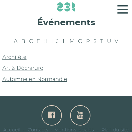
Panneau de gestion des cookies
Événements
A
B
C
F
H
I
J
L
M
O
R
S
T
U
V
Archifête
Art & Déchirure
Automne en Normandie
Accueil
Contacts
Mentions légales
Plan du site