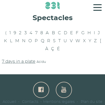
Panneau de gestion des cookies
Spectacles
(
1
9
2
3
4
7
8
A
B
C
D
E
F
G
H
I
J
K
L
M
N
O
P
Q
R
S
T
U
V
W
X
Y
Z
[
À
Ç
É
7 days in a plate
Acidu
Accueil
Contacts
Mentions légales
Plan du site