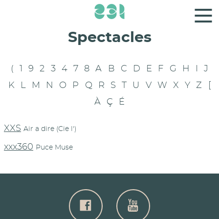
Panneau de gestion des cookies
Spectacles
(
1
9
2
3
4
7
8
A
B
C
D
E
F
G
H
I
J
K
L
M
N
O
P
Q
R
S
T
U
V
W
X
Y
Z
[
À
Ç
É
XXS
Air a dire (Cie l')
xxx360
Puce Muse