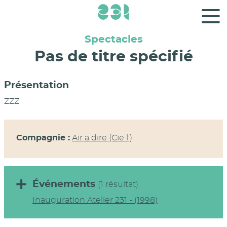
Panneau de gestion des cookies
Spectacles
Pas de titre spécifié
Présentation
ZZZ
Compagnie :
Air a dire (Cie l')
Événements
(1 résultat)
Inauguration Atelier 231 - (1998)