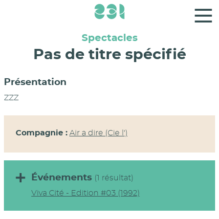
Panneau de gestion des cookies
Spectacles
Pas de titre spécifié
Présentation
ZZZ
Compagnie :
Air a dire (Cie l')
Événements
(1 résultat)
Viva Cité - Edition #03 (1992)