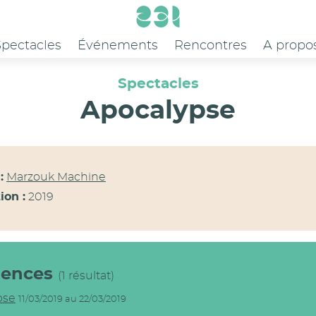
Spectacles
Événements
Rencontres
A propo
Spectacles
Apocalypse
:
Marzouk Machine
ion :
2019
dences
(1 résultat)
pse
11/03/2019 au 22/03/2019